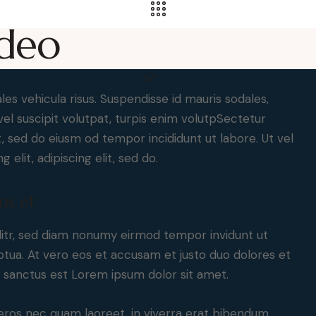
ideo
les vehicula risus. Suspendisse id mauris sodales,
 vel suscipit volutpat, turpis enim volutpSectetur
it, sed do eiusm od tempor incididunt ut labore. Ut vel
 elit, adipiscing elit, sed do.
us et
litr, sed diam nonumy eirmod tempor invidunt ut
tua. At vero eos et accusam et justo duo dolores et
a sanctus est Lorem ipsum dolor sit amet.
eros nec quam laoreet, in viverra erat bibendum.