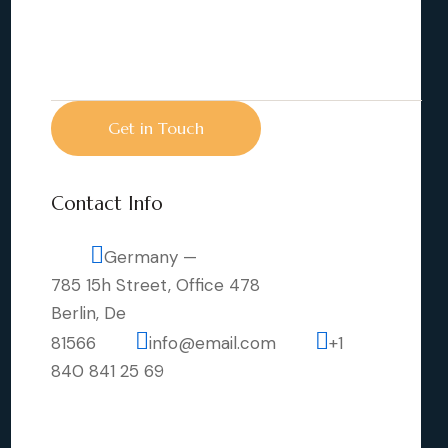
Contact Info
Germany —
785 15h Street, Office 478
Berlin, De
81566
info@email.com
+1
840 841 25 69