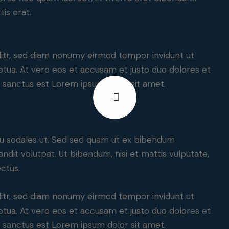
tis erat.
litr, sed diam nonumy eirmod tempor invidunt ut
tua. At vero eos et accusam et justo duo dolores et
a sanctus est Lorem ipsum dolor sit amet.
cu sodales ut. Sed sed quam ut ex bibendum
dit volutpat. Ut bibendum, nisi et mattis vulputate,
ectus.
litr, sed diam nonumy eirmod tempor invidunt ut
tua. At vero eos et accusam et justo duo dolores et
a sanctus est Lorem ipsum dolor sit amet.