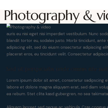
Photography & v
auris eu nisi eget nisi imperdiet vestibulum. Nunc soda
blandit tortor eu, sodales justo. Morbi tincidunt, ante
adipiscing elit, sed do eiusm onsectetur adipiscing el
placerat eros, eu tincidunt velit. Consectetur adipiscing
Sed ut perspiciatis unde omnis iste nat
Lorem ipsum dolor sit amet, consetetur sadipscing e
labore et dolore magna aliquyam erat, sed diam volup
ea rebum. Stet clita kasd gubergren, no sea takimat
Aliquam laoreet sed neque ac vehicula. Cras congue 