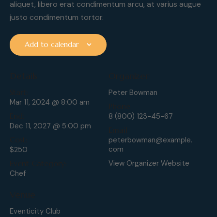
aliquet, libero erat condimentum arcu, at varius augue
justo condimentum tortor.
Add to calendar
Details
Organizer
Start:
Peter Bowman
Mar 11, 2024 @ 8:00 am
Phone
End:
8 (800) 123-45-67
Dec 11, 2027 @ 5:00 pm
Email
Cost:
peterbowman@example.
com
$250
Event Category:
View Organizer Website
Chef
Venue
Eventicity Club