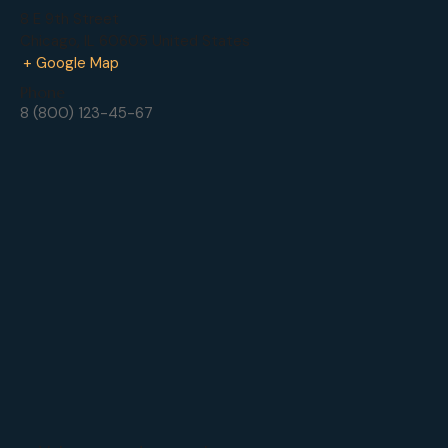
8 E 9th Street
Chicago
,
IL
60605
United States
+ Google Map
Phone
8 (800) 123-45-67