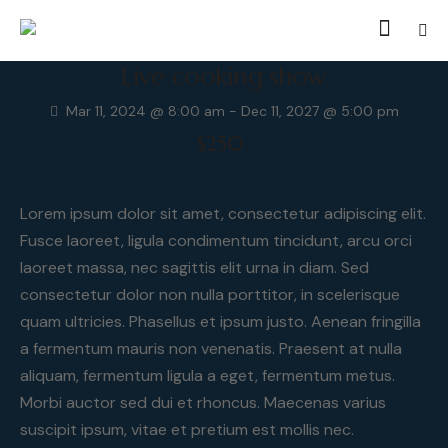
Live cooking show
Mar 11, 2024 @ 8:00 am
-
Dec 11, 2027 @ 5:00 pm
$250
Lorem ipsum dolor sit amet, consectetur adipiscing elit.
Fusce laoreet, ligula condimentum tincidunt, arcu orci
laoreet massa, nec sagittis elit urna in diam. Sed
consectetur dolor non nulla porttitor, in scelerisque
quam ultricies. Phasellus et ipsum justo. Aenean fringilla
a fermentum mauris non venenatis. Praesent at nulla
aliquam, fermentum ligula a eget, fermentum metus.
Morbi auctor sed dui et rhoncus. Maecenas varius
suscipit ipsum, vitae et pretium est mollis nec.